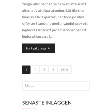
farliga, eller när det helt enkelt inte är ett
alternativ att löpa utomhus. Låt dig inte
luras av alla ”experter”, det finns positiva
effekter i samband med användning av ett
löpband. Här är ett par situationer när ett
löpband kan vara […]
Fortsätt läsa
1
2
3
4
Next
SENASTE INLÄGGEN