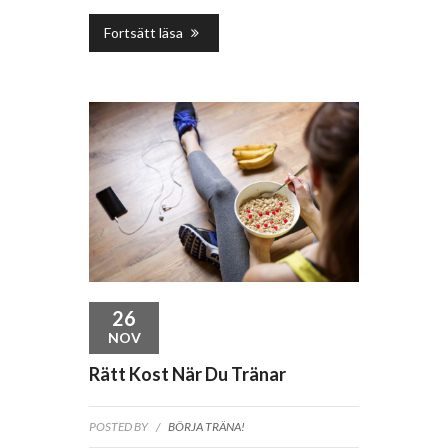
Fortsätt läsa
26
NOV
Rätt Kost När Du Tränar
POSTED BY
/
BÖRJA TRÄNA!